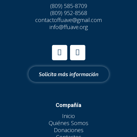
(809) 585-8709
(809) 952-8568
contactoffuave@gmail.com
info@ffuave.org
I
F
n
a
s
c
t
e
Solicita más información
a
b
g
o
r
o
a
k
Compañía
m
Inicio
Quiénes Somos
Donaciones