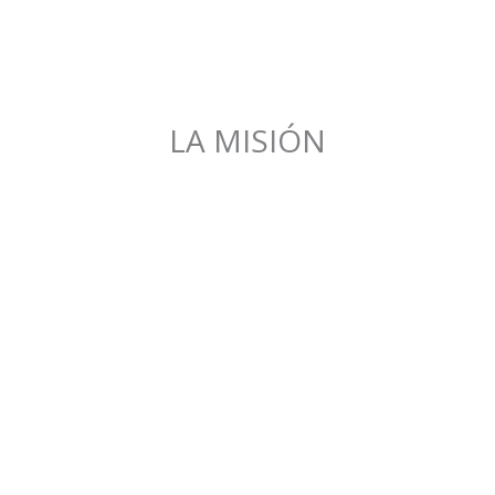
LA MISIÓN
Qué Hacemos
Canalizar alimentos a familia,
ayudamos en la renovación de
construcción, y desarrollamos
equipos de misiones.