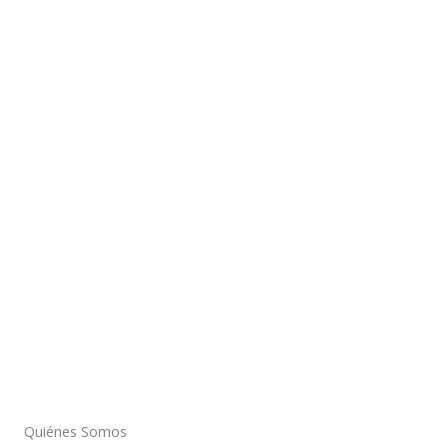
Lo que puedes hacer
Asóciate como voluntario, ofrezca
una donación, considere ser
parte de nosotros, informe sobre
ffuave y ore.
Quiénes Somos